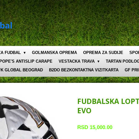
bal
 ZA FUDBAL
GOLMANSKA OPREMA
OPREMA ZA SUDIJE
SPO
POPE'S ANTISLIP CARAPE
VESTACKA TRAVA
TARTAN PODLO
FK GLOBAL BEOGRAD
B2DO BEZKONTAKTNA VIZITKARTA
GF PR
FUDBALSKA LOPT
EVO
RSD 15,000.00