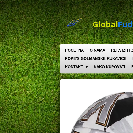
Skip
to
main
Global
Fud
content
POCETNA
O NAMA
REKVIZITI
POPE'S GOLMANSKE RUKAVICE
KONTAKT
KAKO KUPOVATI