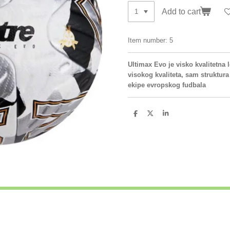
Add to cart
Item number:
5
Ultimax Evo je visko kvalitetna 
visokog kvaliteta, sam struktura 
ekipe evropskog fudbala
S
S
S
h
h
h
a
a
a
r
r
r
e
e
e