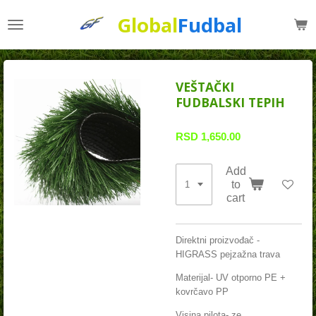
Skip
Global
Fudbal
to
main
content
VEŠTAČKI
FUDBALSKI TEPIH
RSD 1,650.00
Add
to
cart
Direktni proizvođač -
HIGRASS pejzažna trava
Materijal-
UV otporno PE +
kovrčavo PP
Visina pilota-
ze