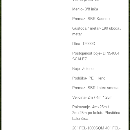
Merilo-
3/8 inča
Premaz-
SBR Kasno x
Gustoća / metar-
190 uboda /
metar
Dtex-
12000D
Postojanost boje-
DIN54004
SCALE7
Boje-
Zeleno
Podrška-
PE + leno
Premaz-
SBR Latex smesa
Veličina-
2m / 4m * 25m
Pakovanje-
4mx25m /
2mx25m po kolutu Plastična
balončica
20 ' FCL-1600SQM 40 ' FCL-